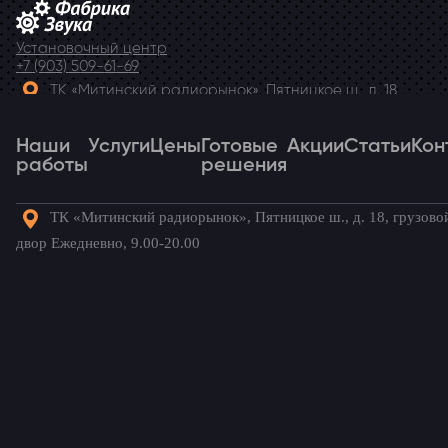
Установочный центр
+7 (903) 509-61-69
ТК «Митинский радиорынок», Пятницкое ш., д. 18,
грузовой двор Ежедневно, 9.00-20.00
Наши
Telegram
Услуги
Цены
Готовые
Акции
Статьи
Кон
работы
решения
ТК «Митинский радиорынок», Пятницкое ш., д. 18, грузово
Наши
Услуги
Цены
Готовые
Акции
Статьи
Кон
двор Ежедневно, 9.00-20.00
работы
решения
Готовые комплекты для вашего
автомобиля!
Главная
→
Наши работы
→
Citroen C2
→
Парктроник для
Citroen C2