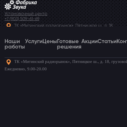
Установочный центр
+7 (903) 509-61-69
ТК «Митинский радиорынок», Пятницкое ш., д. 18,
грузовой двор Ежедневно, 9.00-20.00
Наши
Telegram
Услуги
Цены
Готовые
Акции
Статьи
Кон
работы
решения
ТК «Митинский радиорынок», Пятницкое ш., д. 18, грузово
Наши
Услуги
Цены
Готовые
Акции
Статьи
Кон
Ежедневно, 9.00-20.00
работы
решения
Готовые комплекты для вашего
автомобиля!
Главная
→
Наши работы
→
Chevrolet Spark
→
Монитор на
Chevrolet Spark