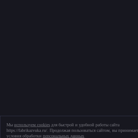
ТК «Митинский радиорынок», Пятницкое ш., д. 18, грузовой двор Ежедневно,
9.00-20.00
Мы
используем cookies
для быстрой и удобной работы сайта
https://fabrikazvuka.ru/. Продолжая пользоваться сайтом, вы принимае
условия обработки
персональных данных
.