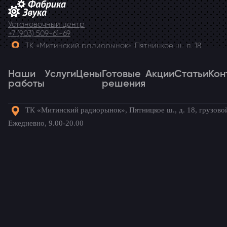
Установочный центр
+7 (903) 509-61-69
ТК «Митинский радиорынок», Пятницкое ш., д. 18,
грузовой двор Ежедневно, 9.00-20.00
Наши
Telegram
Услуги
Цены
Готовые
Акции
Статьи
Кон
работы
решения
ТК «Митинский радиорынок», Пятницкое ш., д. 18, грузово
Наши
Услуги
Цены
Готовые
Акции
Статьи
Кон
Ежедневно, 9.00-20.00
работы
решения
Готовые комплекты для вашего
автомобиля!
Главная
→
Наши работы
→
Chevrolet Niva
→
Камера на
Chevrolet Niva