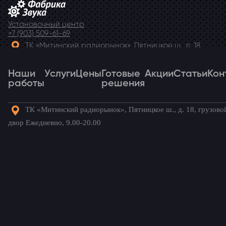
Установочный центр
+7 (903) 509-61-69
ТК «Митинский радиорынок», Пятницкое ш., д. 18,
грузовой двор Ежедневно, 9.00-20.00
Наши
Telegram
Услуги
Цены
Готовые
Акции
Статьи
Кон
работы
решения
ТК «Митинский радиорынок», Пятницкое ш., д. 18, грузово
Наши
Услуги
Цены
Готовые
Акции
Статьи
Кон
двор Ежедневно, 9.00-20.00
работы
решения
Готовые комплекты для вашего
автомобиля!
Renault Logan
/ Наши