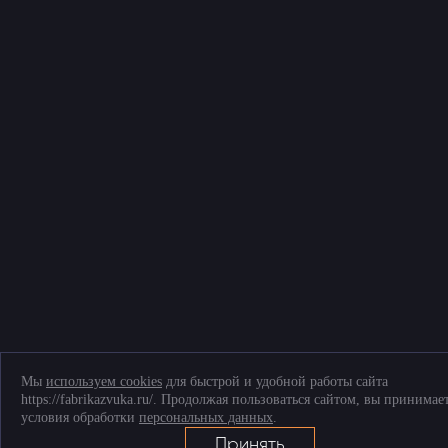
Telegram
+7 (903) 509-61-69
ТК «Митинский радиорынок», Пятницкое ш., д. 18, грузовой двор Ежедневно,
9.00-20.00
Мы
используем cookies
для быстрой и удобной работы сайта
https://fabrikazvuka.ru/. Продолжая пользоваться сайтом, вы принимае
условия обработки
персональных данных
.
Принять