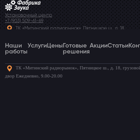
Установочный центр
+7 (903) 509-61-69
ТК «Митинский радиорынок», Пятницкое ш., д. 18,
грузовой двор Ежедневно, 9.00-20.00
Наши
Telegram
Услуги
Цены
Готовые
Акции
Статьи
Кон
работы
решения
ТК «Митинский радиорынок», Пятницкое ш., д. 18, грузово
Наши
Услуги
Цены
Готовые
Акции
Статьи
Кон
двор Ежедневно, 9.00-20.00
работы
решения
Готовые комплекты для вашего
автомобиля!
Renault Kaptur
/ Наши