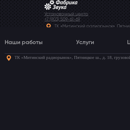
Установочный центр
+7 (903) 509-61-69
ТК «Митинский радиорынок», Пятницк
Telegram
Наши работы
Услуги
ТК «Митинский радиорынок», Пятницкое ш., д. 18, грузово
Наши работы
Услуги
Го
Renault Clio
/ Наши