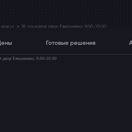
ое ш., д. 18, грузовой двор Ежедневно, 9.00-20.00
Цены
Готовые решения
й двор Ежедневно, 9.00-20.00
Цены
Готовые решения
Акци
товые комплекты для вашего автомоби
 установки