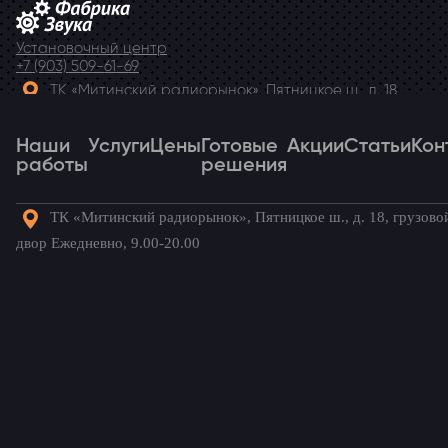
Установочный центр
+7 (903) 509-61-69
ТК «Митинский радиорынок», Пятницкое ш., д. 18,
грузовой двор Ежедневно, 9.00-20.00
Наши
Telegram
Услуги
Цены
Готовые
Акции
Статьи
Кон
работы
решения
ТК «Митинский радиорынок», Пятницкое ш., д. 18, грузово
Наши
Услуги
Цены
Готовые
Акции
Статьи
Кон
двор Ежедневно, 9.00-20.00
работы
решения
Готовые комплекты для вашего
автомобиля!
Навесные мониторы
/