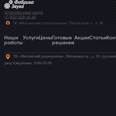
Установочный центр
+7 (903) 509-61-69
ТК «Митинский радиорынок», Пятницкое ш., д. 18,
грузовой двор Ежедневно, 9.00-20.00
Наши
Telegram
Услуги
Цены
Готовые
Акции
Статьи
Кон
работы
решения
ТК «Митинский радиорынок», Пятницкое ш., д. 18, грузово
Наши
Услуги
Цены
Готовые
Акции
Статьи
Кон
двор Ежедневно, 9.00-20.00
работы
решения
Готовые комплекты для вашего
автомобиля!
Mitsubishi Lancer
/ Наши