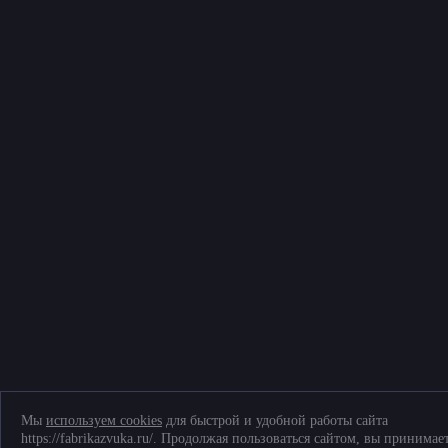
© Фабрика звука, 2026
Политика конфиденциальности и обработки персональных данных
Соглашение на обработку персональных данных
Согласие на обработку файлов cookies
Telegram
+7 (903) 509-61-69
ТК «Митинский радиорынок», Пятницкое ш., д. 18, грузовой двор Ежедневно,
9.00-20.00
Мы
используем cookies
для быстрой и удобной работы сайта
https://fabrikazvuka.ru/. Продолжая пользоваться сайтом, вы принимае