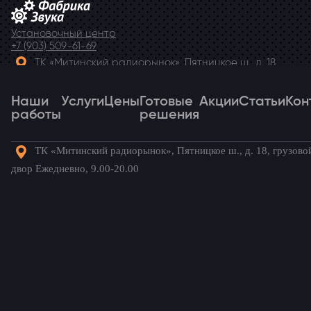
Установочный центр
+7 (903) 509-61-69
ТК «Митинский радиорынок», Пятницкое ш., д. 18,
грузовой двор Ежедневно, 9.00-20.00
Наши
Telegram
Услуги
Цены
Готовые
Акции
Статьи
Кон
работы
решения
ТК «Митинский радиорынок», Пятницкое ш., д. 18, грузово
Наши
Услуги
Цены
Готовые
Акции
Статьи
Кон
двор Ежедневно, 9.00-20.00
работы
решения
Готовые комплекты для вашего
автомобиля!
Mitsubishi L200
/ Наши