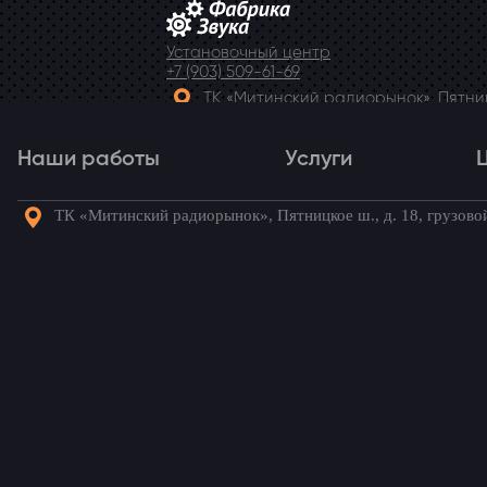
Установочный центр
+7 (903) 509-61-69
ТК «Митинский радиорынок», Пятницк
Telegram
Наши работы
Услуги
ТК «Митинский радиорынок», Пятницкое ш., д. 18, грузово
Наши работы
Услуги
Го
Kia Cerato
/ Наши 