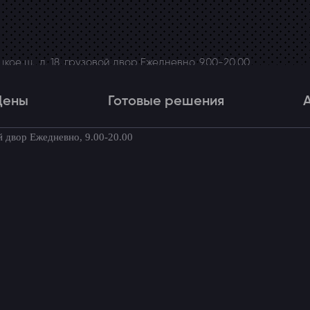
ое ш., д. 18, грузовой двор Ежедневно, 9.00-20.00
Цены
Готовые решения
й двор Ежедневно, 9.00-20.00
Цены
Готовые решения
Акци
товые комплекты для вашего автомоби
установки