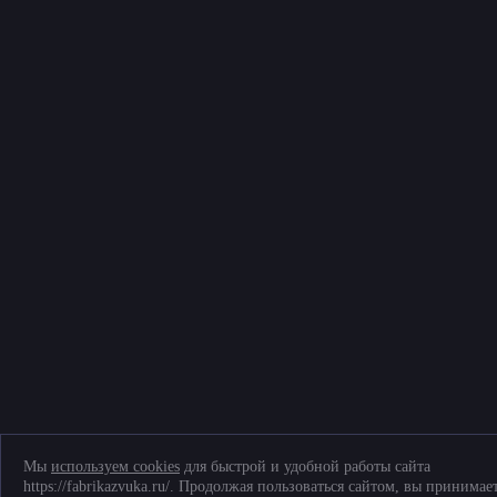
© Фабрика звука, 2026
Политика конфиденциальности и обработки персональных данных
Соглашение на обработку персональных данных
Согласие на обработку файлов cookies
Telegram
+7 (903) 509-61-69
ТК «Митинский радиорынок», Пятницкое ш., д. 18, грузовой двор Ежедневно,
9.00-20.00
Мы
используем cookies
для быстрой и удобной работы сайта
https://fabrikazvuka.ru/. Продолжая пользоваться сайтом, вы принимае