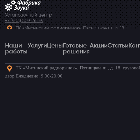
Установочный центр
+7 (903) 509-61-69
ТК «Митинский радиорынок», Пятницкое ш., д. 18,
грузовой двор Ежедневно, 9.00-20.00
Наши
Telegram
Услуги
Цены
Готовые
Акции
Статьи
Кон
работы
решения
ТК «Митинский радиорынок», Пятницкое ш., д. 18, грузово
Наши
Услуги
Цены
Готовые
Акции
Статьи
Кон
двор Ежедневно, 9.00-20.00
работы
решения
Готовые комплекты для вашего
автомобиля!
Jetour Dashing
/ Наши