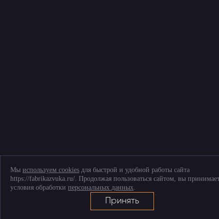
Соглашение на обработку персональных данных
Согласие на обработку файлов cookies
Telegram
+7 (903) 509-61-69
ТК «Митинский радиорынок», Пятницкое ш., д. 18, грузовой двор Ежедневно,
9.00-20.00
Мы
используем cookies
для быстрой и удобной работы сайта
https://fabrikazvuka.ru/. Продолжая пользоваться сайтом, вы принимае
условия обработки
персональных данных
.
Принять