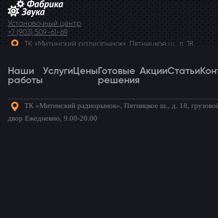
Установочный центр
+7 (903) 509-61-69
ТК «Митинский радиорынок», Пятницкое ш., д. 18,
грузовой двор Ежедневно, 9.00-20.00
Наши
Telegram
Услуги
Цены
Готовые
Акции
Статьи
Кон
работы
решения
ТК «Митинский радиорынок», Пятницкое ш., д. 18, грузово
Наши
Услуги
Цены
Готовые
Акции
Статьи
Кон
двор Ежедневно, 9.00-20.00
работы
решения
Готовые комплекты для вашего
автомобиля!
Jeep Grand Cherokee
/