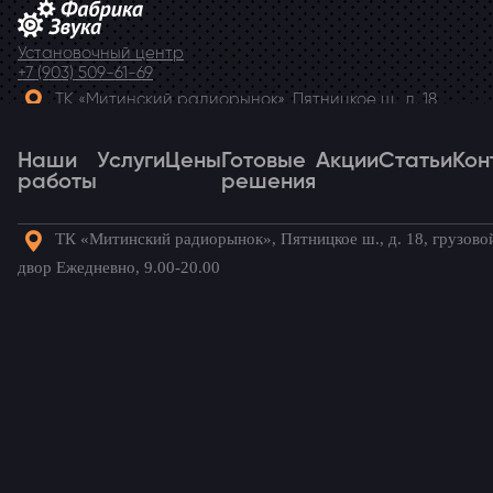
Установочный центр
+7 (903) 509-61-69
ТК «Митинский радиорынок», Пятницкое ш., д. 18,
грузовой двор Ежедневно, 9.00-20.00
Наши
Telegram
Услуги
Цены
Готовые
Акции
Статьи
Кон
работы
решения
ТК «Митинский радиорынок», Пятницкое ш., д. 18, грузово
Наши
Услуги
Цены
Готовые
Акции
Статьи
Кон
двор Ежедневно, 9.00-20.00
работы
решения
Готовые комплекты для вашего
автомобиля!
Citroen C4 Aircross
/ Наши