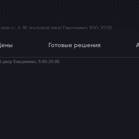
ое ш., д. 18, грузовой двор Ежедневно, 9.00-20.00
Цены
Готовые решения
й двор Ежедневно, 9.00-20.00
Цены
Готовые решения
Акци
товые комплекты для вашего автомоби
ра в Caravelle