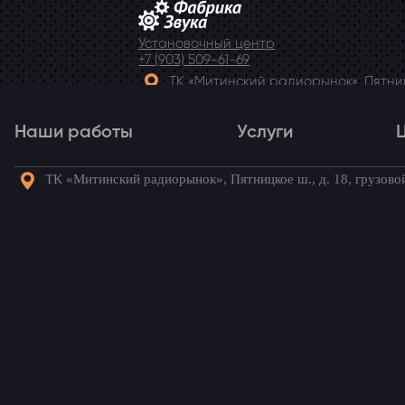
Установочный центр
+7 (903) 509-61-69
ТК «Митинский радиорынок», Пятницк
Telegram
Наши работы
Услуги
ТК «Митинский радиорынок», Пятницкое ш., д. 18, грузово
Наши работы
Услуги
Го
Установка регистрато