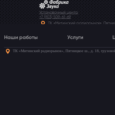
Установочный центр
+7 (903) 509-61-69
ТК «Митинский радиорынок», Пятницк
Telegram
Наши работы
Услуги
ТК «Митинский радиорынок», Пятницкое ш., д. 18, грузово
Наши работы
Услуги
Го
Шумоизоляция дверей 