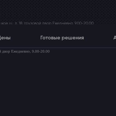
ое ш., д. 18, грузовой двор Ежедневно, 9.00-20.00
Цены
Готовые решения
й двор Ежедневно, 9.00-20.00
Цены
Готовые решения
Акци
товые комплекты для вашего автомоби
и багажника Land Cruiser 200