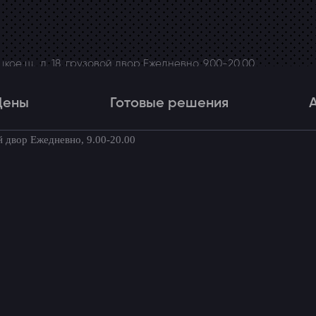
ое ш., д. 18, грузовой двор Ежедневно, 9.00-20.00
Цены
Готовые решения
й двор Ежедневно, 9.00-20.00
Цены
Готовые решения
Акци
товые комплекты для вашего автомоби
в Nissan Patrol V