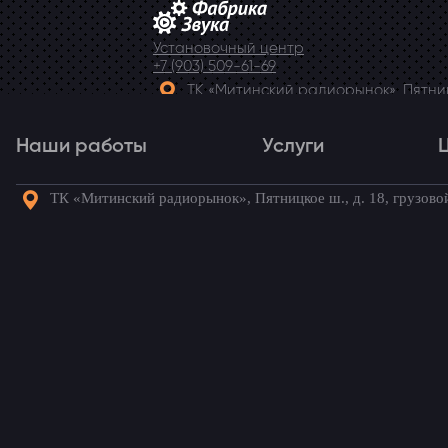
Установочный центр
+7 (903) 509-61-69
ТК «Митинский радиорынок», Пятницк
Telegram
Наши работы
Услуги
ТК «Митинский радиорынок», Пятницкое ш., д. 18, грузово
Наши работы
Услуги
Го
Моноблок на сабвуфер 