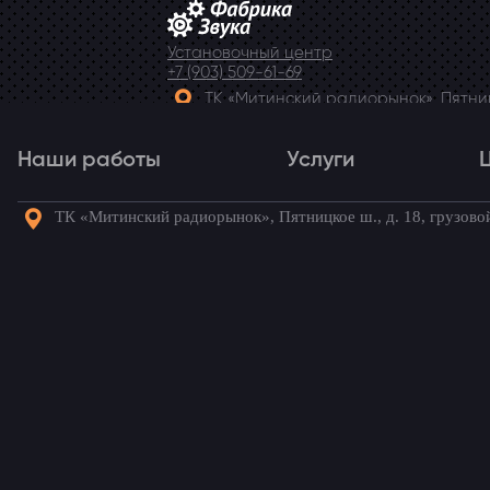
Установочный центр
+7 (903) 509-61-69
ТК «Митинский радиорынок», Пятницк
Telegram
Наши работы
Услуги
ТК «Митинский радиорынок», Пятницкое ш., д. 18, грузово
Наши работы
Услуги
Го
Шумоизоляция пола, а