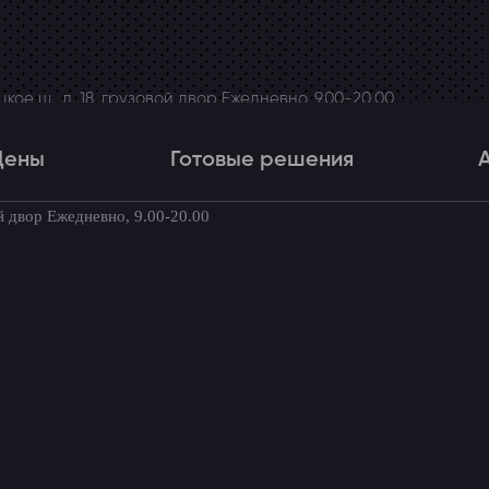
ое ш., д. 18, грузовой двор Ежедневно, 9.00-20.00
Цены
Готовые решения
й двор Ежедневно, 9.00-20.00
Цены
Готовые решения
Акци
товые комплекты для вашего автомоби
рок и потолка Mercedes-Benz V-kl