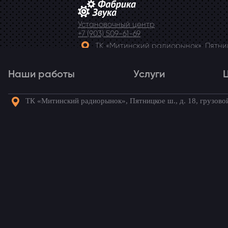
Установочный центр
+7 (903) 509-61-69
ТК «Митинский радиорынок», Пятницк
Telegram
Наши работы
Услуги
ТК «Митинский радиорынок», Пятницкое ш., д. 18, грузово
Наши работы
Услуги
Го
Телевизор Hyundai Uni