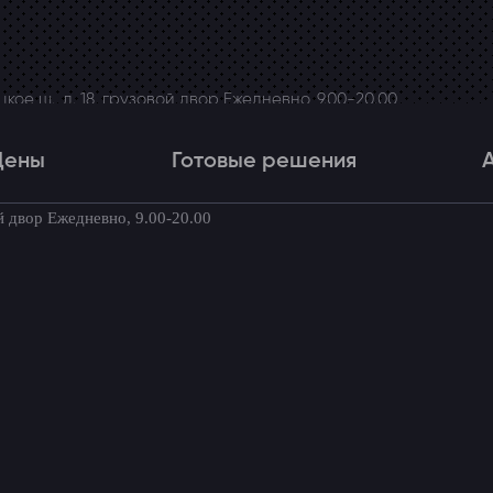
ое ш., д. 18, грузовой двор Ежедневно, 9.00-20.00
Цены
Готовые решения
й двор Ежедневно, 9.00-20.00
Цены
Готовые решения
Акци
товые комплекты для вашего автомоби
verse