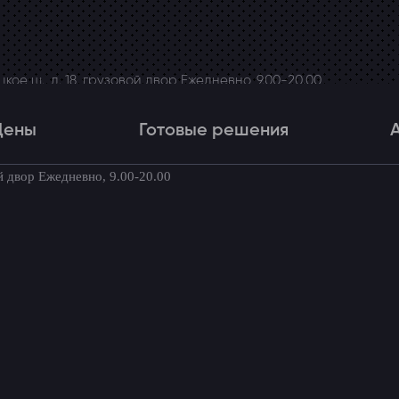
ое ш., д. 18, грузовой двор Ежедневно, 9.00-20.00
Цены
Готовые решения
й двор Ежедневно, 9.00-20.00
Цены
Готовые решения
Акци
товые комплекты для вашего автомоби
 Ford F-250