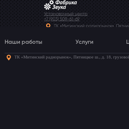
Установочный центр
+7 (903) 509-61-69
ТК «Митинский радиорынок», Пятницк
Telegram
Наши работы
Услуги
ТК «Митинский радиорынок», Пятницкое ш., д. 18, грузово
Наши работы
Услуги
Го
Полная шумоизоляция