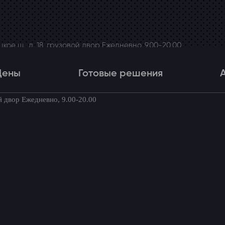
ое ш., д. 18, грузовой двор Ежедневно, 9.00-20.00
Цены
Готовые решения
й двор Ежедневно, 9.00-20.00
Цены
Готовые решения
Акци
товые комплекты для вашего автомоби
ампера Chrysler 300C