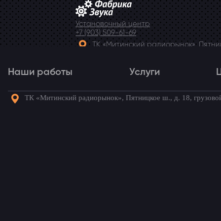
Установочный центр
+7 (903) 509-61-69
ТК «Митинский радиорынок», Пятницк
Telegram
Наши работы
Услуги
ТК «Митинский радиорынок», Пятницкое ш., д. 18, грузово
Наши работы
Услуги
Го
Подсветка дисков и б