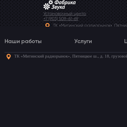
Установочный центр
+7 (903) 509-61-69
ТК «Митинский радиорынок», Пятницк
Telegram
Наши работы
Услуги
ТК «Митинский радиорынок», Пятницкое ш., д. 18, грузово
Наши работы
Услуги
Го
Главная
→
Статьи
→
Качественный автоз
Качественный автозву