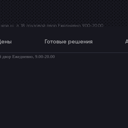
ое ш., д. 18, грузовой двор Ежедневно, 9.00-20.00
Цены
Готовые решения
й двор Ежедневно, 9.00-20.00
Цены
Готовые решения
Акци
товые комплекты для вашего автомоби
вук в Porsche Cayenne
к в Porsche Cayenne
Вернуться