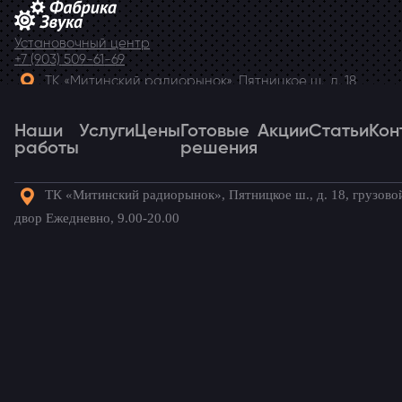
Установочный центр
+7 (903) 509-61-69
ТК «Митинский радиорынок», Пятницкое ш., д. 18,
грузовой двор Ежедневно, 9.00-20.00
Наши
Telegram
Услуги
Цены
Готовые
Акции
Статьи
Кон
работы
решения
ТК «Митинский радиорынок», Пятницкое ш., д. 18, грузово
Наши
Услуги
Цены
Готовые
Акции
Статьи
Кон
двор Ежедневно, 9.00-20.00
работы
решения
Готовые комплекты для вашего
автомобиля!
Главная
→
Статьи
→
Hyundai Solaris – что можно
установить и сколько это стоит